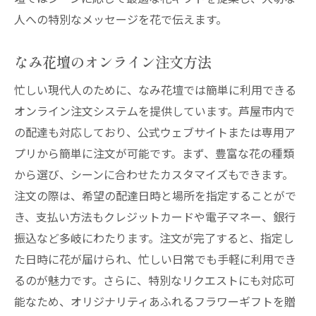
忙しい人におすすめの理由
人への特別なメッセージを花で伝えます。
時間指定配達の利用法
ギフトラッピングのオプション
なみ花壇のオンライン注文方法
急な依頼にも対応可能
忙しい現代人のために、なみ花壇では簡単に利用できる
定期配送サービスの利用
オンライン注文システムを提供しています。芦屋市内で
安心のサポート体制
の配達も対応しており、公式ウェブサイトまたは専用ア
おしゃれなデザインが魅力！芦屋市の花屋配達
プリから簡単に注文が可能です。まず、豊富な花の種類
サービス
から選び、シーンに合わせたカスタマイズもできます。
最新トレンドの花束デザイン
注文の際は、希望の配達日時と場所を指定することがで
き、支払い方法もクレジットカードや電子マネー、銀行
プロのフローリストによるアレンジ
振込など多岐にわたります。注文が完了すると、指定し
季節ごとのおすすめ花束
た日時に花が届けられ、忙しい日常でも手軽に利用でき
特別なイベントに合わせたデザイン
るのが魅力です。さらに、特別なリクエストにも対応可
シンプルから豪華まで自由に選べる
能なため、オリジナリティあふれるフラワーギフトを贈
デザインのこだわりポイント