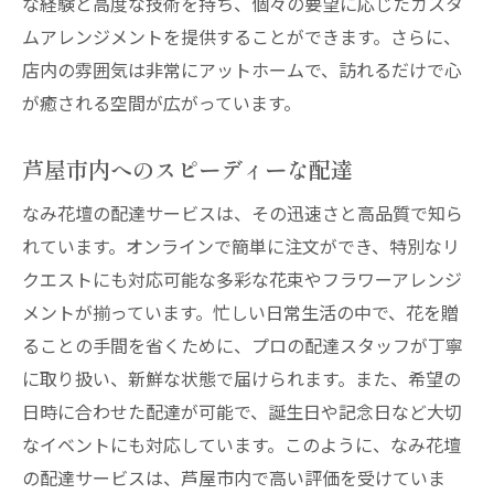
よくある質問とその回答
な経験と高度な技術を持ち、個々の要望に応じたカスタ
ムアレンジメントを提供することができます。さらに、
オンラインで簡単注文！芦屋市の花屋配達サー
店内の雰囲気は非常にアットホームで、訪れるだけで心
ビスの魅力
が癒される空間が広がっています。
24時間いつでも注文可能
スマホからも簡単操作
芦屋市内へのスピーディーな配達
お支払い方法の選択肢
なみ花壇の配達サービスは、その迅速さと高品質で知ら
リアルタイムでの配送状況確認
れています。オンラインで簡単に注文ができ、特別なリ
オンライン限定の特典
クエストにも対応可能な多彩な花束やフラワーアレンジ
安心のアフターサービス
メントが揃っています。忙しい日常生活の中で、花を贈
誕生日や記念日に最適！芦屋市のなみ花壇のフ
ることの手間を省くために、プロの配達スタッフが丁寧
ラワーギフト
に取り扱い、新鮮な状態で届けられます。また、希望の
誕生日にぴったりの花束
日時に合わせた配達が可能で、誕生日や記念日など大切
結婚記念日のための特別なデザイン
なイベントにも対応しています。このように、なみ花壇
の配達サービスは、芦屋市内で高い評価を受けていま
お見舞い用の心温まる花束