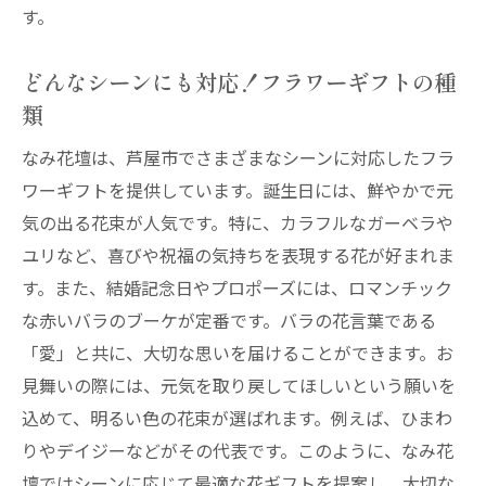
す。
卒業や入学祝いにも対応
特別なイベント向けのカスタムオーダー
どんなシーンにも対応！フラワーギフトの種
喜ばれるプレゼントの選び方
類
芦屋市で感動を届ける花屋配達サービスの選び
なみ花壇は、芦屋市でさまざまなシーンに対応したフラ
方
ワーギフトを提供しています。誕生日には、鮮やかで元
信頼できる花屋の見分け方
気の出る花束が人気です。特に、カラフルなガーベラや
配達エリアの確認方法
ユリなど、喜びや祝福の気持ちを表現する花が好まれま
花の品質と新鮮さを保つ工夫
す。また、結婚記念日やプロポーズには、ロマンチック
利用者の口コミをチェック
な赤いバラのブーケが定番です。バラの花言葉である
サービス内容の比較ポイント
「愛」と共に、大切な思いを届けることができます。お
見舞いの際には、元気を取り戻してほしいという願いを
トラブル時の対応方法
込めて、明るい色の花束が選ばれます。例えば、ひまわ
忙しい日常でも安心の花屋配達サービスを芦屋
りやデイジーなどがその代表です。このように、なみ花
市で利用しよう
壇ではシーンに応じて最適な花ギフトを提案し、大切な