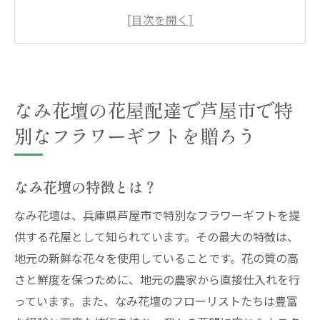
芦屋市内へのスピーディーな配達
どんなシーンにも対応！フラワーギフトの
種類
なみ花壇のオンライン注文方法
なみ花壇の花屋配達で芦屋市で特
特別リクエストにも対応可能
お客様の声をご紹介
別なフラワーギフトを贈ろう
芦屋市で花屋を探しているなら、なみ花壇の配
達サービスが便利
なみ花壇の特徴とは？
なみ花壇を選ぶ理由
なみ花壇は、兵庫県芦屋市で特別なフラワーギフトを提
芦屋市での配達エリアと対応時間
供する花屋として知られています。その最大の特徴は、
ハイクオリティな花束の秘密
地元の新鮮な花々を使用していることです。花の質の高
おしゃれでセンス溢れるデザイン
さと鮮度を保つために、地元の農家から直接仕入れを行
オンライン注文の簡単ステップ
っています。また、なみ花壇のフローリストたちは豊富