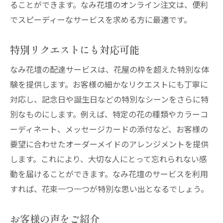
ることができます。なみ花壇のオンライン注文は、便利
大切な人に喜びを届ける芦屋市の花屋配達サー
でスピーディーなサービスを求める方に最適です。
ビス
感動を呼ぶ花束の選び方
特別リクエストにも対応可能
心に残るフラワーギフトの贈り方
なみ花壇の配達サービスは、花屋の枠を超えた特別な体
大切な人へのサプライズ演出
験を提供します。お客様の細かなリクエストにも丁寧に
特別なリクエストに応えるサービス
対応し、記念日や誕生日などの特別なシーンをさらに特
別なものにします。例えば、特定の花の種類やカラーコ
感謝の気持ちを伝える花束
ーディネート、メッセージカードの添付など、お客様の
喜びを共有するためのアイデア
要望に合わせたオーダーメイドのアレンジメントを提供
します。これにより、大切な人にとって忘れられない感
動を届けることができます。なみ花壇のサービスを利用
すれば、花束一つ一つが特別な思い出となるでしょう。
お客様の声をご紹介