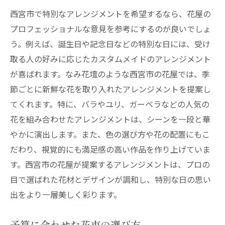
西宮市で特別なアレンジメントを希望するなら、花屋の
評判の良い花屋のサービス内容
プロフェッショナルな意見を参考にするのが良いでしょ
西宮市の花屋が提供するきめ細やかな配達サー
う。例えば、誕生日や記念日などの特別な日には、受け
ビスの魅力
取る人の好みに応じたカスタムメイドのアレンジメント
花屋の配達サービスの種類と特徴
が喜ばれます。なみ花壇のような西宮市の花屋では、季
希望日時に合わせた配達サービス
節ごとに新鮮な花を取り入れたアレンジメントを提案し
プロの配達スタッフによる安心のサービス
てくれます。特に、バラやユリ、ガーベラなどの人気の
お客様の声から見る満足度
花を組み合わせたアレンジメントは、シーンを一段と華
特別なリクエストにも対応可能
やかに演出します。また、色の選び方や花の配置にもこ
だわり、視覚的にも満足感の高い作品を作り上げていま
花屋の配達サービスで安心と便利を
す。西宮市の花屋が提案するアレンジメントは、プロの
西宮市で特別な日を華やかに演出する花屋のサ
目で選ばれた花材とデザインが調和し、特別な日の思い
ービスとは
出をより一層美しく彩ります。
特別な日を祝うための花の選び方
イベントに合わせた花のアレンジメント
予算に合わせた花束の選び方