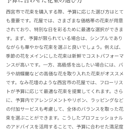
花屋のサービスでサプライズを演出
西宮市で花束を購入する際、予算に応じた選び方はとて
予約から配達までの流れ
も重要です。花屋では、さまざまな価格帯の花束が用意
特別な日をさらに華やかにする提案
されており、特別な日を彩るために最適な選択ができま
花屋のサービスで感動を届ける
す。まず、予算が限られている場合は、シンプルであり
西宮市の花屋が届ける美しい花々で大切な瞬間
ながらも華やかな花束を選ぶと良いでしょう。例えば、
をさらに輝かせよう
季節の花をメインにした花束は新鮮でコストパフォーマ
美しい花々がもたらす幸福感
ンスが高いです。一方、高級感を出したい場合には、バ
ラや胡蝶蘭などの高価な花を取り入れた花束がオススメ
プロのフローリストが選ぶ特別な花束
です。なみ花壇のような西宮市の花屋では、フローリス
花の持つ力で特別な瞬間を演出
トが予算に応じて最適な花束を提案してくれます。さら
大切な人への心温まるギフト
に、予算内でアレンジメントやリボン、ラッピングなど
花のアレンジメントで思い出を彩る
の付加サービスも考慮して、全体のバランスを取った花
美しい花々が紡ぐ物語
束を選ぶことができます。こうしたプロフェッショナル
のアドバイスを活用することで、予算に合わせた満足度