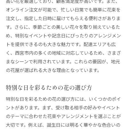
高い花を厳選しており、顧客満足度が高いです。また、
大切な人に贈るメッセージ付き花束
オンライン注文が可能で、忙しい日常でも簡単に花束を
西宮市の花屋が創り出す特別な瞬間
注文し、指定した日時に届けてもらえる便利さがありま
配達サービスで広がる感動の輪
す。さらに、季節ごとの美しい花々を取り揃えているた
め、特別なイベントや記念日にぴったりのアレンジメン
西宮市の花屋が届ける季節感あふれる花束の魅
トを提供できるのも大きな魅力です。配達エリアも広
力
く、西宮市内の多くの地域に対応しているため、さまざ
季節ごとの花の特徴と魅力
まなシーンで利用されています。これらの要因が、地元
春の花束で華やかなギフトを
の花屋が選ばれる大きな理由となっています。
夏にぴったりな涼しげな花のアレンジメン
ト
特別な日を彩るための花の選び方
秋の色彩豊かな花束の選び方
特別な日を彩るための花の選び方には、いくつかのポイ
冬の温かみを感じる花束の贈り方
ントがあります。まず、受け取る相手の好みやイベント
季節感を大切にした花屋のこだわり
のテーマに合わせた花束やアレンジメントを選ぶことが
大切な人へのギフトに最適な西宮市の花屋の選
大切です。例えば、誕生日には明るく華やかな色合いの