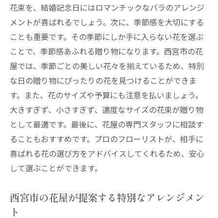
び方
花束を、結婚記念日にはロマンチックなバラのアレンジ
口コミで選ぶ西宮市のおすすめ花屋
メントが喜ばれるでしょう。次に、季節感を大切にする
花屋の選び方ポイントガイド
ことも重要です。その季節にしか手に入らない花を選ぶ
ことで、季節感あふれる贈り物になります。西宮市の花
実際にお店を訪れて確認すべきポイント
屋では、季節ごとの美しい花々を揃えているため、特別
オンラインショップの活用法
な日の贈り物にぴったりの花を見つけることができま
西宮市で特別なギフトを見つける方法
す。また、花のサイズや予算にも注意を払いましょう。
花屋のフローリストと相談するメリット
大きすぎず、小さすぎず、適度なサイズの花束が贈り物
西宮市で評判の良い花屋を選んで特別な日を彩
として最適です。最後に、花屋の専門スタッフに相談す
る方法
ることもおすすめです。プロのフローリストが、相手に
評判の良い花屋の見つけ方
喜ばれる花の選び方をアドバイスしてくれるため、安心
地元で愛される花屋の特徴
して選ぶことができます。
おすすめの花屋リスト
西宮市の花屋が提案する特別なアレンジメン
花屋の実績とレビューをチェック
ト
花屋選びで失敗しないためのポイント