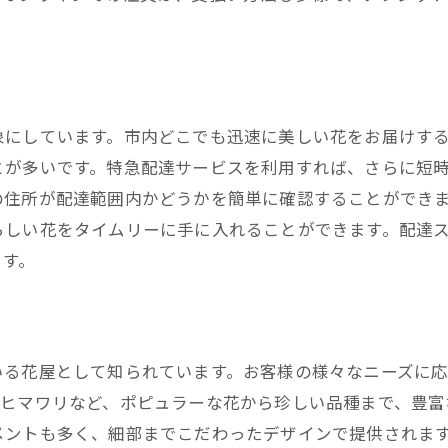
西宮市の花屋から大切な人へ贈る特別な花
記念日に贈りたい花の選び方
メッセージカードの書き方とポイント
サプライズギフトとしての花の魅力
象にしています。市内どこでも迅速に美しい花をお届けす
とが多いです。特急配達サービスを利用すれば、さらに短
特別な日のためのカスタムオーダー
の住所が配達範囲内かどうかを簡単に確認することができ
西宮市限定の季節の花束
らしい花をタイムリーに手に入れることができます。配達
贈り物に最適な花の種類とその意味
ます。
なみ花壇の迅速な花屋配達サービスの魅力
当日配達の対応エリアと時間
迅速かつ丁寧な配達プロセス
いる花屋として知られています。お客様の様々なニーズに
お急ぎの方に嬉しい即日配達サービス
、ヒマワリなど、ポピュラーな花から珍しい品種まで、豊富
特別な包装オプションとその効果
メントも多く、細部までこだわったデザインで提供されま