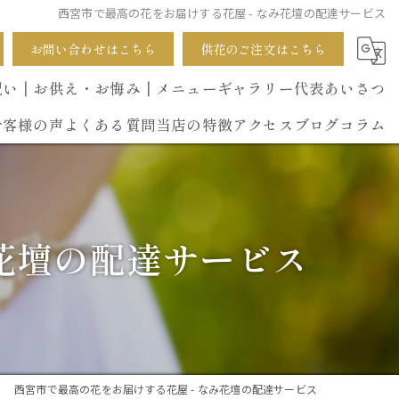
西宮市で最高の花をお届けする花屋 - なみ花壇の配達サービス
お問い合わせはこちら
供花のご注文はこちら
祝い
┃お供え・お悔み
┃メニュー
ギャラリー
代表あいさつ
お客様の声
よくある質問
当店の特徴
アクセス
ブログ
コラム
葬式
開店祝い
み花壇の配達サービス
花束
イベント
誕生日
西宮市で最高の花をお届けする花屋 - なみ花壇の配達サービス