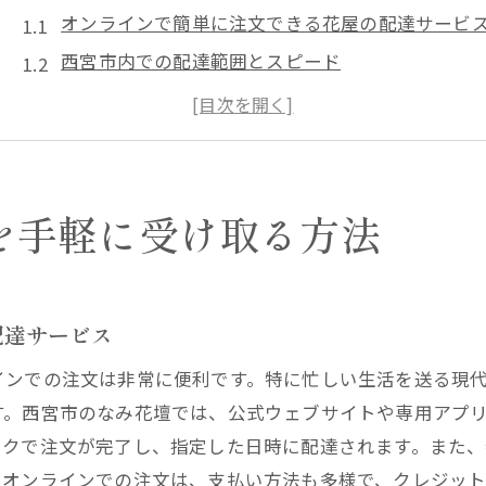
オンラインで簡単に注文できる花屋の配達サービ
西宮市内での配達範囲とスピード
なみ花壇の豊富な花のラインナップ
定期便サービスでいつでも新鮮な花を
特別なイベントや祝日に最適な花束を注文する方
配達状況をリアルタイムで確認する方法
を手軽に受け取る方法
なみ花壇の花屋配達サービスで日常に彩りを
毎日の生活に華を添える理由
オフィスや自宅に飾るのに最適な花の選び方
配達サービス
季節ごとのおすすめの花
インでの注文は非常に便利です。特に忙しい生活を送る現
なみ花壇の花屋配達サービスの登録方法
す。西宮市のなみ花壇では、公式ウェブサイトや専用アプ
花が持つ癒しの効果とその科学的根拠
ックで注文が完了し、指定した日時に配達されます。また
お手入れ簡単！長持ちする花のケア方法
。オンラインでの注文は、支払い方法も多様で、クレジッ