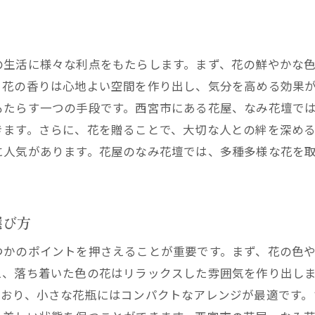
プロのアドバイスを活用して選ぶ最適な花
お得なキャンペーンやクーポン情報
配達日時の指定とその柔軟性
の生活に様々な利点をもたらします。まず、花の鮮やかな
花屋との長期的な関係を築くためのポイント
、花の香りは心地よい空間を作り出し、気分を高める効果
もたらす一つの手段です。西宮市にある花屋、なみ花壇で
きます。さらに、花を贈ることで、大切な人との絆を深め
に人気があります。花屋のなみ花壇では、多種多様な花を
選び方
つかのポイントを押さえることが重要です。まず、花の色
え、落ち着いた色の花はリラックスした雰囲気を作り出し
ており、小さな花瓶にはコンパクトなアレンジが最適です。