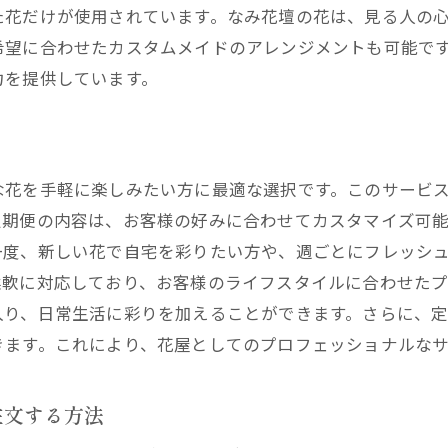
顧客の声：なみ花壇の配達サービス体験談
た花だけが使用されています。なみ花壇の花は、見る人の
配達スタッフのプロフェッショナルな対応
希望に合わせたカスタムメイドのアレンジメントも可能で
花屋の専門家が選ぶ西宮市のトップサービス
力を提供しています。
なみ花壇のこだわりと品質
花屋選びのポイントとコツ
西宮市で評判の良い花屋ランキング
な花を手軽に楽しみたい方に最適な選択です。このサービ
花のプロが教えるベストな購入タイミング
定期便の内容は、お客様の好みに合わせてカスタマイズ可
なみ花壇が支持される理由
一度、新しい花で自宅を彩りたい方や、週ごとにフレッシ
他の花屋と比較したなみ花壇の強み
柔軟に対応しており、お客様のライフスタイルに合わせた
入り、日常生活に彩りを加えることができます。さらに、
西宮市で花屋の配達を利用して特別な日に華を添える
きます。これにより、花屋としてのプロフェッショナルな
誕生日や記念日に最適な花の選び方
結婚式やパーティーのデコレーションアイデア
注文する方法
お見舞いや感謝の気持ちを伝える花