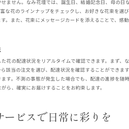
かせません。なみ花壇では、誕生日、結婚記念日、母の日
季節のイベントに合わせた花の提案
豊富な花のラインナップをチェックし、お好きな花束を選
特別な日のためのカスタムオーダー
ます。また、花束にメッセージカードを添えることで、感動
なみ花壇のパーソナライズドサービス
なみ花壇の花屋配達がもたらす生活の変化
日常生活に取り入れる花の効果
法
花を飾ることで得られる心の安らぎ
した花の配達状況をリアルタイムで確認できます。まず、
季節ごとの花で家の中を彩る
から該当の注文を選び、配達状況を確認することができま
なみ花壇の花が顧客に与える影響
きます。不測の事態が発生した場合でも、配達の進捗を随
花を通じてコミュニケーションを深める
ながら、確実にお届けすることをお約束します。
顧客のライフスタイルに合わせた花の提案
西宮市で花屋の配達サービスを最大限に活用する方法
サービスで日常に彩りを
定期購読サービスのメリット
オンライン注文のコツと注意点