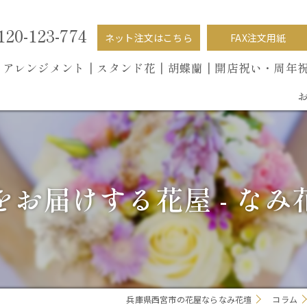
120-123-774
ネット注文はこちら
FAX注文用紙
┃
アレンジメント┃
スタンド花┃
胡蝶蘭
┃開店祝い・周年
お届けする花屋 - な
兵庫県西宮市の花屋ならなみ花壇
コラム