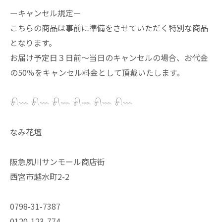
ーキャンセル規定ー
こちらの商品は事前に準備をさせていただく特別な商品
となります。
お届け予定日３日前〜当日のキャンセルの場合、お代金
の50％をキャンセル料金として頂戴いたします。
𓍯𓇠 𓍯𓇠 𓍯𓇠 𓍯𓇠 𓍯𓇠 𓍯𓇠
なみ花壇
阪急夙川サンモール商店街
西宮市越水町2-2
0798-31-7387
0120-123-774