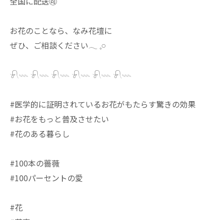
全国に配送🉑
お花のことなら、なみ花壇に
ぜひ、ご相談ください𓂃 𓈒𓏸
𓍯𓇠 𓍯𓇠 𓍯𓇠 𓍯𓇠 𓍯𓇠 𓍯𓇠
#医学的に証明されているお花がもたらす驚きの効果
#お花をもっと普及させたい
#花のある暮らし
#100本の薔薇
#100パーセントの愛
#花