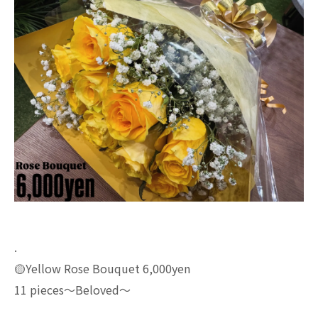
.
🟡Yellow Rose Bouquet 6,000yen
11 pieces〜Beloved〜