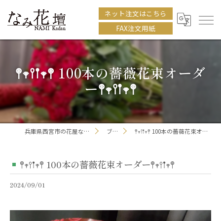
ネット注文はこちら
FAX注文用紙
𖤣𖥧𖥣𖡡𖥧𖤣 100本の薔薇花束オーダ
ー𖤣𖥧𖥣𖡡𖥧𖤣
兵庫県西宮市の花屋ならなみ花壇
ブログ
𖤣𖥧𖥣𖡡𖥧𖤣 100本の薔薇花束オーダー𖤣𖥧𖥣𖡡𖥧𖤣
𖤣𖥧𖥣𖡡𖥧𖤣 100本の薔薇花束オーダー𖤣𖥧𖥣𖡡𖥧𖤣
2024/09/01