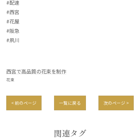
#配達
#西宮
#花屋
#阪急
#夙川
西宮で高品質の花束を制作
花束
< 前のページ
一覧に戻る
次のページ >
関連タグ