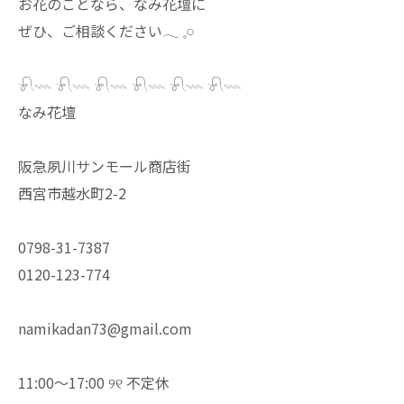
お花のことなら、なみ花壇に
ぜひ、ご相談ください𓂃 𓈒𓏸
𓍯𓇠 𓍯𓇠 𓍯𓇠 𓍯𓇠 𓍯𓇠 𓍯𓇠
なみ花壇
阪急夙川サンモール商店街
西宮市越水町2-2
0798-31-7387
0120-123-774
namikadan73@gmail.com
11:00〜17:00 ୨୧ 不定休