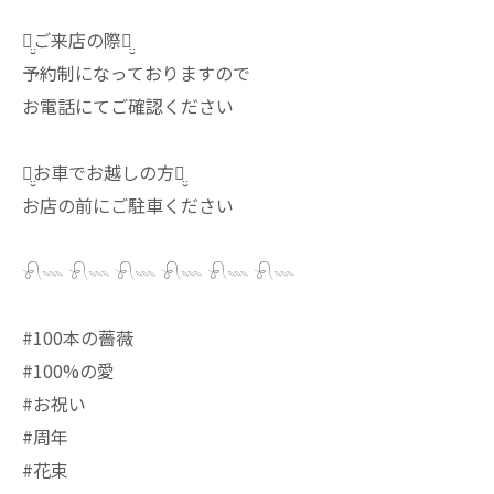
ꪔ̤̮ご来店の際ꪔ̤̮
予約制になっておりますので
お電話にてご確認ください
ꪔ̤̮お車でお越しの方ꪔ̤̮
お店の前にご駐車ください
𓍯𓇠 𓍯𓇠 𓍯𓇠 𓍯𓇠 𓍯𓇠 𓍯𓇠
#100本の薔薇
#100%の愛
#お祝い
#周年
#花束