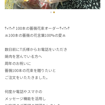
𖤣𖥧𖥣𖡡𖥧𖤣 100本の薔薇花束オーダー𖤣𖥧𖥣𖡡𖥧𖤣
ꔛ100本の薔薇の花言葉100%の愛ꔛ
数日前にT氏様からお電話をいただき
焼肉を営んでいる方へ
周年のお祝いに
薔薇100本の花束を贈りたいと
ご注文をいたたきました。
何度か電話やスマホの
メッセージ機能を活用し