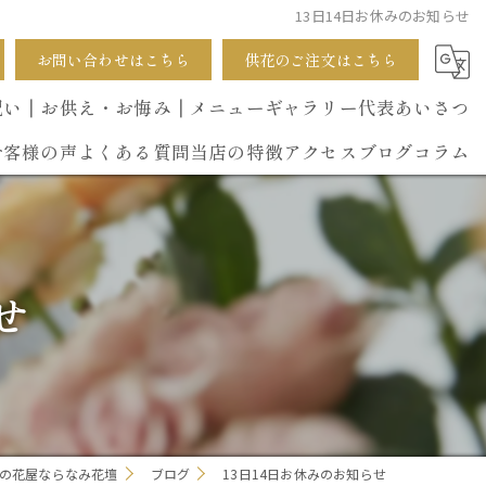
13日14日お休みのお知らせ
お問い合わせはこちら
供花のご注文はこちら
祝い
┃お供え・お悔み
┃メニュー
ギャラリー
代表あいさつ
お客様の声
よくある質問
当店の特徴
アクセス
ブログ
コラム
葬式
開店祝い
せ
花束
イベント
誕生日
の花屋ならなみ花壇
ブログ
13日14日お休みのお知らせ