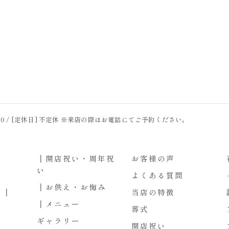
0：00 / [定休日] 不定休 ※来店の際はお電話にてご予約ください。
┃開店祝い・周年祝
お客様の声
い
よくある質問
┃お供え・お悔み
ト┃
当店の特徴
┃メニュー
葬式
ギャラリー
開店祝い