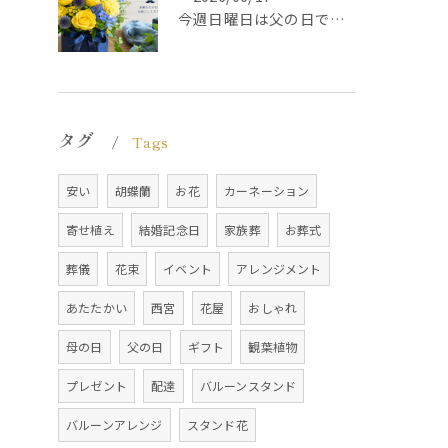
今週日曜日は父の日です！感謝の気持ちをお花に込めて
タグ
Tags
安い
胡蝶蘭
お花
カーネーション
寄せ植え
結婚記念日
家族葬
お葬式
葬儀
花束
イベント
アレンジメント
あたたかい
西宮
花屋
おしゃれ
母の日
父の日
ギフト
観葉植物
プレゼント
配達
バルーンスタンド
バルーンアレンジ
スタンド花